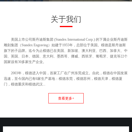
关于我们
美国上市公司斯丹迪斯集团 (Standex International Corp.) 的下属企业斯丹迪斯
雕刻集团（Standex Engraving）始建于1955年，总部位于美国。模德是斯丹迪斯
旗下的子品牌。迄今为止模德已在美国、新加坡、澳大利亚、巴西、加拿大、中
国、英国、日本、德国、意大利、墨西哥、挪威、西班牙、葡萄牙、捷克等22个
国家设有30多家生产企业。
2003年，模德进入中国，首家工厂在广州东莞成立。自此，模德在中国发展
迅速，至今国内已有6家生产基地：模德东莞，模德苏州，模德天津，模德厦
门，模德重庆和模德武汉...
查看更多+